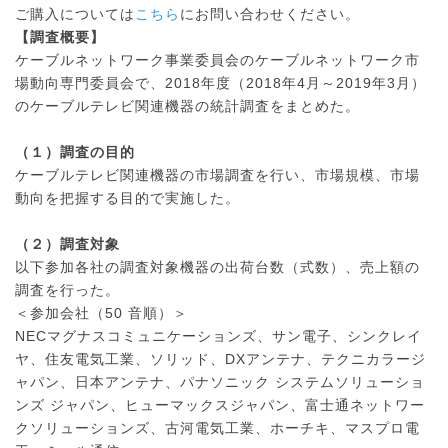
民生用電子機器
ご購入については
こちら
にお問い合わせください。
受信システム機器
【調査概要】
ケーブルネットワーク事業委員会のケーブルネットワーク市
ケーブルテレビ関連機器
場動向専門委員会で、2018年度（2018年4月～2019年3月）
産業用電子機器
のケーブルテレビ関連機器の統計調査をまとめた。
その他
（１）調査の目的
ケーブルテレビ関連機器の市場調査を行い、市場規模、市場
ＡＶＣ分野別情報
動向を把握する目的で実施した。
テレビ
（２）調査対象
以下参加各社の調査対象機器の出荷台数（式数）、売上額の
受信システム
調査を行った。
ケーブルテレビ
＜参加会社（50 音順）＞
NECマグナスコミュニケーションズ、サン電子、シンクレイ
社会システム
ヤ、住友電気工業、ソリッド、DXアンテナ、テクニカラージ
レコーダ／プレーヤ
ャパン、日本アンテナ、パナソニック システムソリューショ
ンズ ジャパン、ヒューマックスジャパン、富士通ネットワー
オーディオ
クソリューションズ、古河電気工業、ホーチキ、マスプロ電
デジタルビデオカメラ