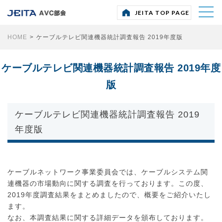
部会・委員会
JEITA TOP PAGE
HOME
ＡＶＣ部会
>
ケーブルテレビ関連機器統計調査報告 2019年度版
ＡＶＣ運営委員会
ケーブルテレビ関連機器統計調査報告 2019年度
テレビネットワーク事業委員会
版
受信システム事業委員会
ケーブルネットワーク事業委員会
ケーブルテレビ関連機器統計調査報告 2019
オーディオ・ビジュアル事業委員会
年度版
社会システム事業委員会
ＡＶ＆ＩＴ標準化委員会
ケーブルネットワーク事業委員会では、ケーブルシステム関
ＡＶサービスサポート委員会
連機器の市場動向に関する調査を行っております。この度、
2019年度調査結果をまとめましたので、概要をご紹介いたし
自主統計
ます。
なお、本調査結果に関する詳細データを頒布しております。