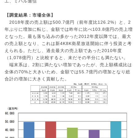
工、ミハル通信
特集
【調査結果：市場全体】
2018年度の売上額は500.7億円（前年度比126.2%）と、2
年ぶりに増加に転じ、金額では昨年に比べ103.8億円の売上増
「４Ｋ・８Ｋ」関連情報サイト
となった。最も落ち込みの多かった2012年度以降では、最大
ＳＨマーク/ＨＳマーク/ＤＨマーク
の売上額となり、これは新4K8K衛星放送開始に伴う投資と考
えられる。ただし、過去最大の売上額であった2010年度
フィルタリング
（1,078億円）と比較すると、未だその半分にも満たない。
端末系は、2割に満たない増加であったが、売上額構成比は
提言・意見等
全体の70%と大きいため、金額では55.7億円の増加となり総
合計の増加に大きく貢献した。
放送サービス関連