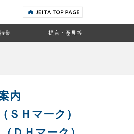
JEITA TOP PAGE
オーディオ・ビジュアル事業委員会
情報サイト
レコーダ／プレーヤ
特集
提言・意見等
社会システム事業委員会
産業用電子機器
ク/ＤＨマーク
オーディオ
ＡＶ＆ＩＴ標準化委員会
その他
デジタルビデオカメラ
ＡＶサービスサポート委員会
ご案内
（ＳＨマーク）
ク（ＤＨマーク）