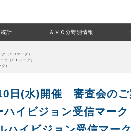
ＡＶＣ部会
テレビ
ＡＶＣ運営委員会
民生用電子機器
「４Ｋ・８Ｋ」関連
主統計
ＡＶＣ分野別情報
受信システム
テレビネットワーク事業委員会
受信システム機器
ＳＨマーク/ＨＳマー
放送サービス関連
ケーブルテレビ
受信システム事業委員会
ケーブルテレビ関連機器
フィルタリング
ーク（ＳＨマーク）
社会システム
マーク（ＤＨマーク）
ケーブルネットワーク事業委員会
ーク）
10日(水)開催 審査会の
パーハイビジョン受信マーク
タルハイビジョン受信マー