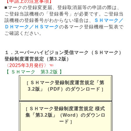
【申請上の注意事項】
■マークの登録変更届、登録取消届等の申請の際は、
特集
ご登録当該機種の「登録番号」が必要です。ご登録当
該機種の登録番号がわからない場合は、
ＳＨマーク／
ＤＨマーク／ＨＳマーク
の各マーク登録機種一覧表で
「４Ｋ・８Ｋ」関連情報サイト
ご確認ください。
ＳＨマーク/ＨＳマーク/ＤＨマーク
フィルタリング
１．スーパーハイビジョン受信マーク（ＳＨマーク）
登録制度運営規定（第3.2版）
提言・意見等
〈2025年3月発行〉☜
【 ＳＨマーク 第3.2版 】
放送サービス関連
ＳＨマーク登録制度運営規定「第
[
3.2版」（PDF）のダウンロード
]
ＳＨマーク登録制度運営規定 様式
[
集「第3.2版」（Word）のダウンロ
ード
]