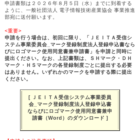
民生用電子機器
申請書類は２０２６年８月５日（水）までに到着する
ように、一般社団法人 電子情報技術産業協会 事業推進
受信システム機器
部宛に送付願います。
ケーブルテレビ関連機器
<重要>
産業用電子機器
申請を行う場合は、初回に限り、「ＪＥＩＴＡ受信シ
その他
ステム事業委員会_マーク登録制度法人登録申込書なら
びにロゴマーク使用同意書兼申請書」を申請と同時に
提出ください。なお、上記書類は、ＳＨマーク・ＤＨ
ＡＶＣ分野別情報
マーク・ＨＳマークの各登録制度ごとに提出する必要
はありません。いずれかのマークを申請する際に提出
テレビ
ください。
受信システム
ケーブルテレビ
[
ＪＥＩＴＡ受信システム事業委員
会_マーク登録制度法人登録申込書
社会システム
ならびにロゴマーク使用同意書兼申
レコーダ／プレーヤ
請書（Word）のダウンロード
]
オーディオ
デジタルビデオカメラ