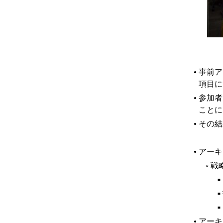
事前ア
●
項目に
参加者
●
ことに
その結
●
アーキ
●
戦
○
■
■
■
アーキ
●