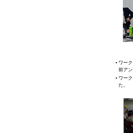
ワーク
●
前アン
ワーク
●
た。