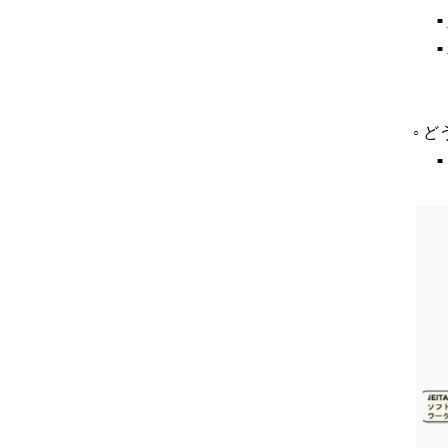
■
■
ど
○
■