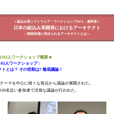
＜組込み系ソフトウェア・ワークショップ2011：資料室＞
日本の組込み系開発におけるアーキテクト
～開発現場に求められるアーキテクトとは～
加103人ワークショップ概要 ■
103人ワークショップ：
トとは？ その役割は? 徹底議論！
テーマを中心に様々な視点から議論が展開された。
100名近い参加者で活発な議論が行われた。