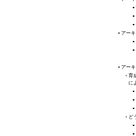
■
■
■
アーキ
●
■
■
アーキ
●
育
○
に
■
■
■
ど
○
■
■