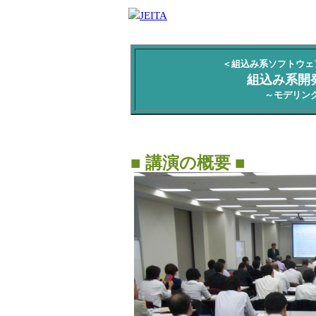
＜組込み系ソフトウェ
組込み系開
～モデリン
■ 講演の概要 ■