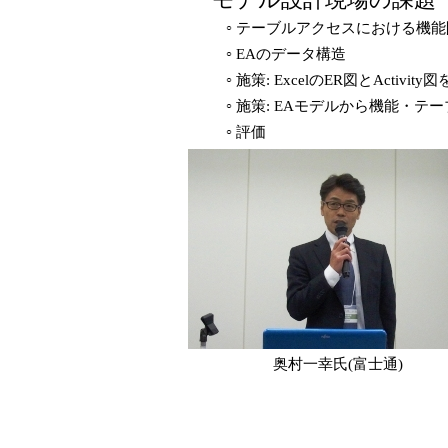
テーブルアクセスにおける機能
○
EAのデータ構造
○
施策: ExcelのER図とActiv
○
施策: EAモデルから機能・テ
○
評価
○
奥村一幸氏(富士通)