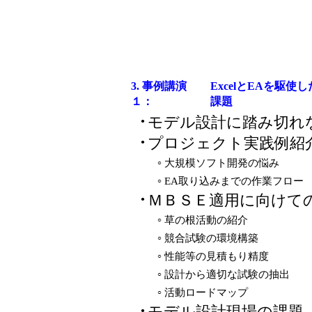
3. 事例講演
ExcelとEAを駆
１：
課題
モデル設計に踏み切れ
●
プロジェクト実践例紹
●
大規模ソフト開発の悩み
○
EA取り込みまでの作業フロー
○
ＭＢＳＥ適用に向けて
●
草の根活動の紹介
○
競合試験の環境構築
○
性能等の見積もり精度
○
設計から適切な試験の抽出
○
活動ロードマップ
○
モデル設計現場の課題
●