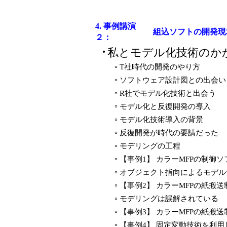
4. 事例講演
組込ソフトの開発現
２：
私とモデル化技術のか
●
T社時代の開発のやり方
○
ソフトウェア設計図との出会い
○
R社でモデル化技術と出会う
○
モデル化と反復開発の導入
○
モデル化技術導入の背景
○
反復開発が時代の要請だった
○
モデリングの工程
○
【事例1】 カラーMFPの制御
○
オブジェクト指向によるモデル
○
【事例2】 カラーMFPの紙搬
○
モデリングは誤解されている
○
【事例3】 カラーMFPの紙搬
○
【事例4】 固定変動技術を利用
○