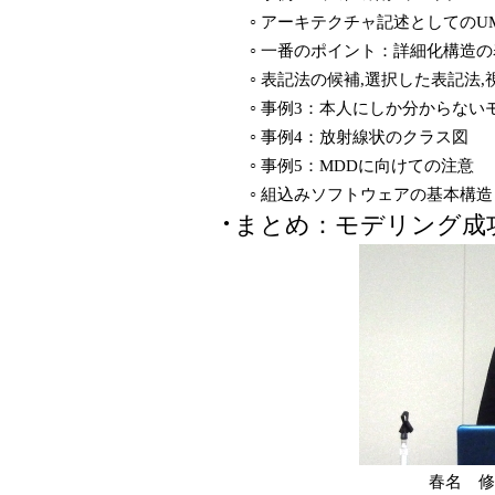
アーキテクチャ記述としてのU
○
一番のポイント：詳細化構造の
○
表記法の候補,選択した表記法,視
○
事例3：本人にしか分からない
○
事例4：放射線状のクラス図
○
事例5：MDDに向けての注意
○
組込みソフトウェアの基本構造
○
まとめ：モデリング成
●
春名 修