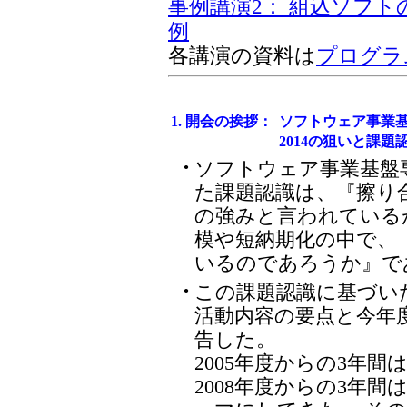
事例講演2： 組込ソフ
例
各講演の資料は
プログラ
1. 開会の挨拶：
ソフトウェア事業
2014の狙いと課題
ソフトウェア事業基盤
●
た課題認識は、『擦り
の強みと言われている
模や短納期化の中で、
いるのであろうか』で
この課題認識に基づいた2
●
活動内容の要点と今年度
告した。
2005年度からの3年
2008年度からの3年