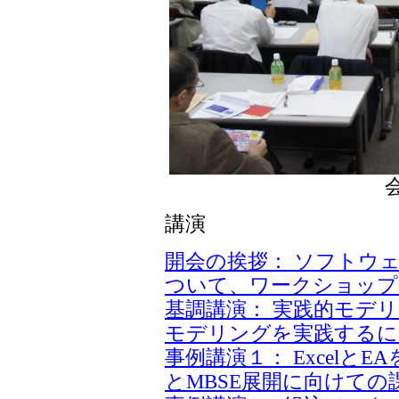
講演
開会の挨拶： ソフトウ
ついて、ワークショップ2
基調講演： 実践的モデ
モデリングを実践するに
事例講演１： Excelと
とMBSE展開に向けての課