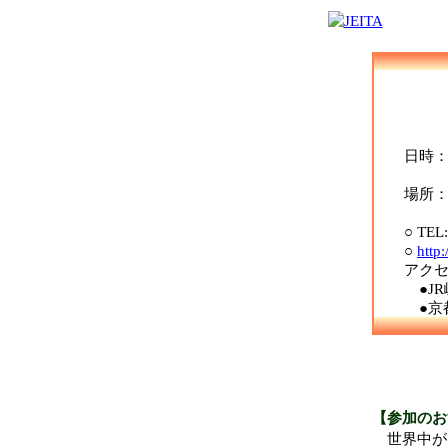
日時：平
（受付
場所：京
〒600-
○ TEL: 0
○
http
アクセ
●JR嵯
●京都駅
【参加のお
世界中がイ