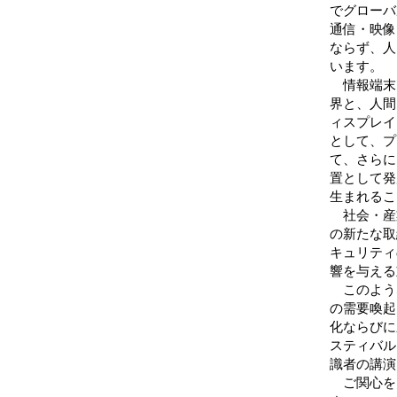
でグローバ
通信・映像
ならず、人
います。
情報端末は
界と、人間
ィスプレイ
として、プ
て、さらに
置として発
生まれるこ
社会・産
の新たな取
キュリティ
響を与える
このよう
の需要喚起
化ならびに
スティバル
識者の講演
ご関心を