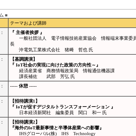
ム ■
テーマおよび講師
3：
『 主催者挨拶 』
一般社団法人 電子情報技術産業協会 情報端末事業委
長
沖電気工業株式会社 猪﨑 哲也 氏
4：
【基調講演】
『 IoT社会の実現に向けた政策の方向性～』
経済産業省 商務情報政策局 情報通信機器課
課長補佐 武部 芳弘 氏
4：
----- 休憩 -----
6：
【招待講演1】
『 IoTが促すデジタルトランスフォーメーション 』
日本経済新聞社 編集委員 関口 和一 氏
7：
【招待講演2】
『海外のIoT最新事情と半導体産業への影響』
IHSグローバル(株) IHS Technology