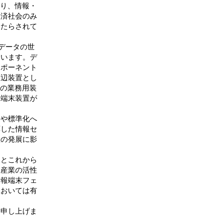
より、情報・
経済社会のみ
もたらされて
データの世
ています。デ
ンポーネント
周辺装置とし
等の業務用装
報端末装置が
や標準化へ
応した情報セ
置の発展に影
とこれから
て産業の活性
情報端末フェ
においては有
申し上げま