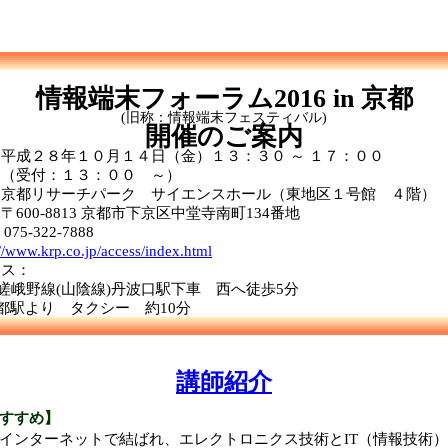
情報端末フォーラム2016 in 京都
(旧称：情報端末フェスティバル)
開催のご案内
成２８年１０月１４日（金）１３：３０ ～ １７：００
：１３：００ ～）
都リサーチパーク サイエンスホール（東地区１号館 ４階）
8813 京都市下京区中堂寺南町134番地
75-322-7888
://www.krp.co.jp/access/index.html
ス：
峨野線(山陰線)丹波口駅下車 西へ徒歩5分
より タクシー 約10分
講師紹介
すすめ】
ンターネットで結ばれ、エレクトロニクス技術とIT（情報技術