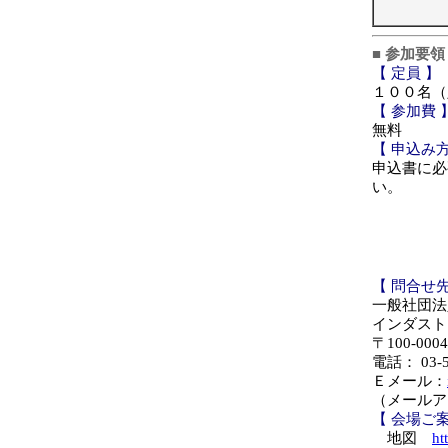
■ 参加要領 
【 定員 】
１００名（
【 参加費 
無料
【 申込み方
申込書に必
い。
【 問合せ先
一般社団法
インダスト
〒100-
電話： 03-5
Ｅメール：
（メールア
【 会場ご案
地図
ht