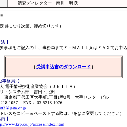
調査ディレクター 南川 明 氏
■
定員になり次第、締め切ります）
】
法 】
要事項をご記入の上、事務局までＥ－ＭＡＩＬ又はＦＡＸでお申
[
受講申込書のダウンロード
]
(事務局) 】
人 電子情報技術産業協会（ＪＥＩＴＡ）
リ・システム部 吉田・北田
0004 東京都千代田区大手町1丁目1番3号 大手センタービル
218-1057 FAX： 03-5218-1076
itt3￥jeita.or.jp
ドレスをコピー＆ペーストする際は、\を@に変更してください）
内 】
tp://www.krp.co.jp/access/index.html