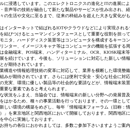
ルに浸透しています。このエレクトロニクスの進化とITの進展に
・音声等の技術が融合して新たな製品やサービスが生み出され、
々の生活や文化に至るまで、従来の枠組みを超えた大きな変化が
インターネットで結ばれるIOTやクラウドなどにより実現される
を結びつけるヒューマンインタフェースとして重要な役割を担っ
モニタ、ハードディスク装置等はコンピュータを構成するキーコ
リンター、イメージスキャナ等はコンピュータの機能を拡張する
は金融端末、POS端末、ハンディターミナル、OCR、KIOSK端末
展を続けています。今後も、ソリューションに対応した新しい情
とが期待されています。
業構造や情報処理技術の変革に対応して、業界を横断した環境整備
組みが期待されています。さらには便利で安全・安心な社会に対
の充実、環境に優しい製品等の社会的な要請などが、情報端末装
重要な要素であると考えられます。
な状況をふまえ、当協会では、情報端末の新しい分野への発展普及
をはかるため、種々の事業活動を行っております。その一環とし
新しい環境の構築をめざし、毎年「情報端末フォーラム（旧称：
）」を東京地区と関西地区において開催しております。関西地区
を中心に実施しております。
お持ちの各位におかれましては、多数ご参加下さいますようご案内