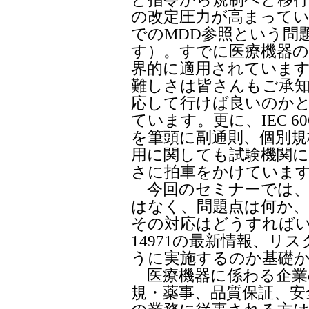
の改定圧力が高まっています
でのMDD参照という問
す）。すでに医療機器
界的に適用されていま
難しさは皆さんもご承
応して行けば良いのか
ています。更に、IEC 6060
を筆頭に副通則、個別
用に関しても試験機関
さに拍車をかけていま
今回のセミナーでは、
はなく、問題点は何か
その対応はどうすればいい
14971の最新情報、
うに実施するのか基礎
医療機器に係わる企業
規・薬事、品質保証、安