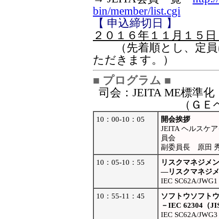
bin/member/list.cgi
【 申込締切日 】
２０１６年１１月１５日
（先着順とし、定員に
ただきます。）
■ プログラム ■
司会：JEITA ME標
（ＧＥ
10：00-10：05
開会挨拶
JEITA ヘル
員会
副委員長 原田 
10：05-10：55
リスクマネジメ
―リスクマネジメン
IEC SC62A
10：55-11：45
ソフトウソフト
－IEC 62304
IEC SC62A