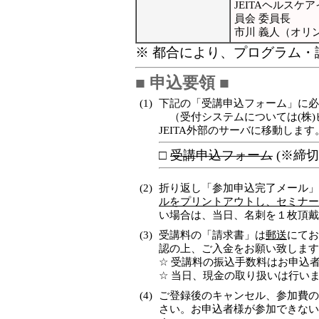
JEITAヘルス
員会 委員長
市川 義人（オリ
※ 都合により、プログラム
■ 申込要領 ■
(1)
下記の「受講申込フォーム」に必
（受付システムについては(株)
JEITA外部のサーバに移動します
□
受講申込フォーム
(※締
(2)
折り返し「参加申込完了メール」
ルをプリントアウトし、セミナー
い場合は、当日、名刺を１枚頂
(3)
受講料の「請求書」は
郵送
にてお
認の上、ご入金をお願い致します
☆ 受講料の振込手数料はお申込
☆ 当日、現金の取り扱いは行い
(4)
ご登録後のキャンセル、参加費の
さい。お申込者様が参加できない