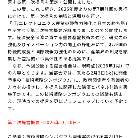
題する第一次提言を策定・公開しました。
この度、これに続き、2026年度よりの第7期計画の実行
に向けて、第一次提言の補強と深堀りを行い、
「IT/エレクトロニクス産業の競争力強化と日本の勝ち筋」
を示すべく第二次提言概要が纏まりましたので公開致しま
す。経済安全保障に資する重要基盤技術の強化、研究力の
強化及びイノベーション力の向上の枠組みにて、わが国の
持続的成長と国際競争力強化のために、産業界の知見を結
集した包括的かつ具体性のある提案です。
なお、今回公開する提言概要は、現時点(2026年1月）で
の内容となります。当部会では、来たる2月3日(火)に開催
予定の “技術戦略シンポジウム”に、政府関係者や有識者の
方々をお招きし、本提言に関連した講演とパネル討論を実
施予定です。この技術戦略シンポジウムでの議論も踏ま
え、現時点での提言を更にブラシュアップしていく予定で
す。
第二次提言概要 <2026年1月20日>
ご参考：技術戦略シンポジウム開催案内(2026年2月3日