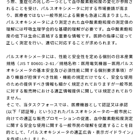
う際、重症化の兆しの一つとして血中酸素飽和度の変化が参照さ
れることを受け、パルスオキシメータに対する市場要請が高ま
り、医療者ではない一般市民による需要も急速に高まりました。
パルスオキシメータにより測定された血中酸素飽和度の測定値の
理解には呼吸生理学会的な基礎的理解が必要です。血中酸素飽和
度の低下は生命に直結する重要な情報です。医師の指導に従って
正しく測定を行い、適切に対応することが求められます。
パルスオキシメータには、性能と安全性を定める個別の日本産業
規格（JIS T 80601-2-61／規格名称：医用電気機器－医用パルス
オキシメータの基本安全及び必須性能に関する個別要求事項）が
あり機器が担保すべき性能・機能の規定だけでなく、安全な使用
のための提供すべき情報も細かく規定されておりますが一般市民
に対する販売時における適正情報提供に関しては規定されており
ません。
そこで、当タスクフォースでは、医療機器として認証又は承認
(以下「認証等」という)されたパルスオキシメータの一般市民に
向けての適正な販売プロモーションの促進、血中酸素飽和度測定
に関する安全な使用に関する一般市民の理解を促進することを目
的として、｢パルスオキシメータの適正広告・表示ガイドライン｣
を作成いたしました。