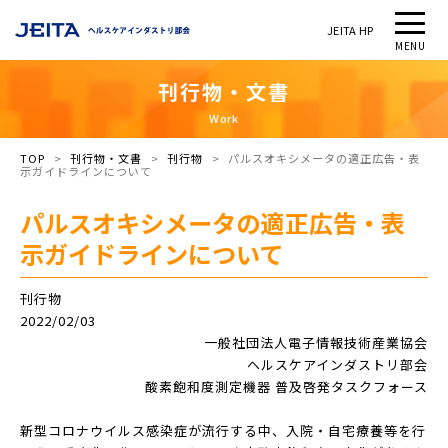
JEITA HP
MENU
刊
行
物
・
文
書
Work
TOP
>
刊行物・文書​
>
刊行物​
>
パルスオキシメータの適正広告・表
示ガイドラインについて
パルスオキシメータの適正広告・表
示ガイドラインについて
刊行物​
2022/02/03
一般社団法人電子情報技術産業協会
ヘルスケアインダストリ部会
酸素飽和度測定機器 普及啓発タスクフォース
新型コロナウイルス感染症が流行する中、入院・自宅療養等を行