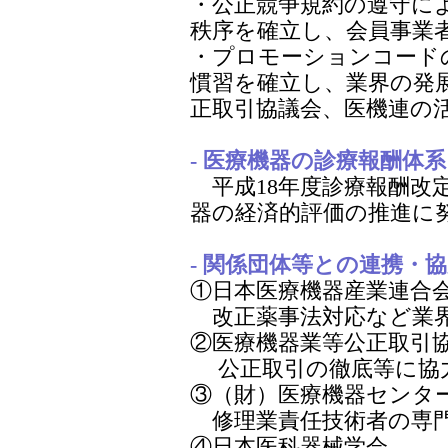
・公正競争規約の遵守に
秩序を確立し、会員事業
・プロモーションコード
慣習を確立し、業界の発
正取引協議会、医機連の
- 医療機器の診療報酬体
平成18年度診療報酬改
器の経済的評価の推進に
- 関係団体等との連携・協力
①日本医療機器産業連合
改正薬事法対応など業界
②医療機器業等公正取引
公正取引の徹底等に協
③（財）医療機器センタ
修理業責任技術者の専門
④日本医科器械学会