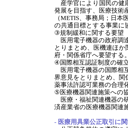
産学官により国民の健康
発展を目指す、医療技術
（METIS、事務局；日
の共通目標とする事業に
③規制緩和に関する要望
医用電子機器の政府調達
とりまとめ、医機連ほか
府・関係省庁へ要望する
④国際相互認証制度の確
医用電子機器の国際相互
界意見をとりまとめ、関
薬事法許認可業務の合理
⑤医療機器関連施策への
医療・福祉関連機器の研
済産業省の医療機器関連
- 医療用具業公正取引に関