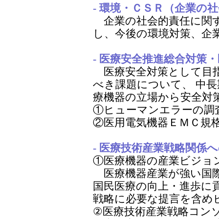
- 環境・ＣＳＲ（企業の社
企業の社会的責任に関す
し、今後の環境対策、企
- 医療安全推進総合対策・
医療安全対策として目指
べき課題について、 中
療機器の立場から安全対
①ヒューマンエラーの調
②医用電気機器ＥＭＣ規
- 医療技術産業戦略関係へ
①医療機器の産業ビジョ
医療機器産業が強い国際
国民医療の向上・進歩に
戦略に必要な提言を含め
②医療技術産業戦略コン