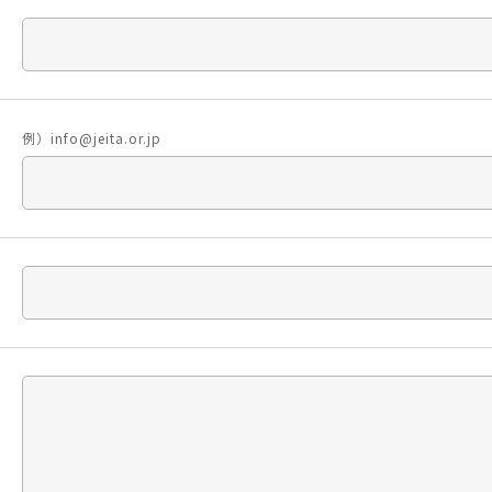
例）info@jeita.or.jp