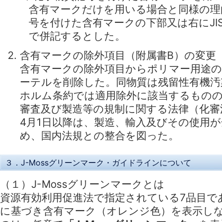
含有マークだけを用いる場合と同様の理
号を付けた含有マークの下部又は右にJI
で併記するとした。
含有マークの除外項目（附属書B）の変更
含有マークの除外項目からポリマー用途
ーテルを削除した。同物質は残留性有機汚
ホルム条約では適用除外に該当するものの
審査及び製造等の規制に関する法律（化審法
4月1日以降は、製造、輸入及びその使用
め、国内法規との整合を図った。
３．J-Mossグリーンマーク・ガイドラインについて
（１）J-Mossグリーンマークとは
資源有効利用促進法で指定されている7品目であって、J
に基づき含有マーク（オレンジ色）を表示し