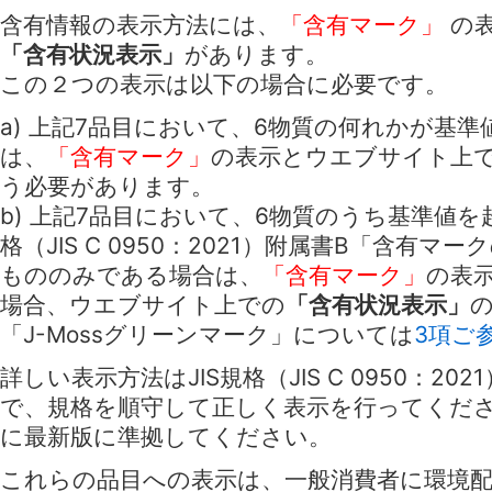
含有情報の表示方法には、
「含有マーク」
の
「含有状況表示」
があります。
この２つの表示は以下の場合に必要です。
a) 上記7品目において、6物質の何れかが基
は、
「含有マーク」
の表示とウエブサイト上
う必要があります。
b) 上記7品目において、6物質のうち基準値を
格（JIS C 0950：2021）附属書B「含有
もののみである場合は、
「含有マーク」
の表
場合、ウエブサイト上での
「含有状況表示」
「J-Mossグリーンマーク」については
3項ご
詳しい表示方法はJIS規格（JIS C 0950：2
で、規格を順守して正しく表示を行ってくださ
に最新版に準拠してください。
これらの品目への表示は、一般消費者に環境